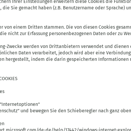
hern Ihrer Einstellungen erweitern diese Cookies die Funktion
n, die Sie gemacht haben (z.B. Benutzername oder Sprache) u
er von einem Dritten stammen. Die von diesen Cookies gesa
die nicht zur Erfassung personenbezogenen Daten oder zu W
ting-Zwecke werden von Drittanbietern verwendet und dienen
nlichen Daten verarbeitet, jedoch wird aber eine Verbindung
n hergestellt, indem die darin gespeicherten Informationen 
COOKIES
ies
 "Internetoptionen"
tenschutz" und bewegen Sie den Schieberegler nach ganz oben
gen
ort.microsoft.com/de-de/help/17442/windows-internet-explo