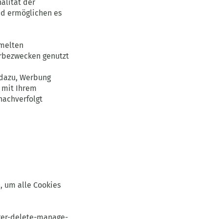
alität der
nd ermöglichen es
mmelten
erbezwecken genutzt
 dazu, Werbung
 mit Ihrem
nachverfolgt
, um alle Cookies
rer-delete-manage-